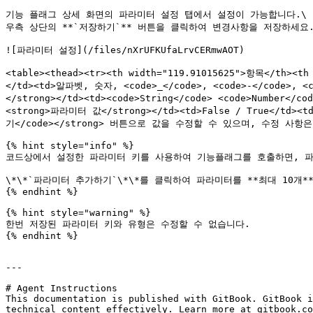
기능 플래그 상세 화면의 파라미터 설정 탭에서 설정이 가능합니다.\

우측 상단의 **`저장하기`** 버튼을 클릭하여 변경사항을 저장하세요.
![파라미터 설정](/files/nXrUFKUfaLrvCERmwAOT)

<table><thead><tr><th width="119.91015625">항목</th><t
</td><td>알파벳, 숫자, <code>_</code>, <code>-</code>
</strong></td><td><code>String</code> <code>Number
<strong>파라미터 값</strong></td><td>False / True</
기</code></strong> 버튼으로 값을 수정할 수 있으며, 수정 사항은 즉시
{% hint style="info" %}

코드상에서 설정한 파라미터 키를 사용하여 기능플래그를 호출하면, 파
\*\*`파라미터 추가하기`\*\*를 클릭하여 파라미터를 **최대 10개*
{% endhint %}

{% hint style="warning" %}

한번 저장된 파라미터 키와 유형은 수정할 수 없습니다.

{% endhint %}

---

# Agent Instructions

This documentation is published with GitBook. GitBook i
technical content effectively. Learn more at gitbook.co