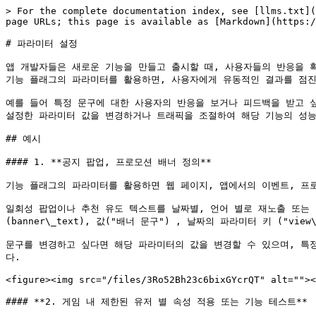
> For the complete documentation index, see [llms.txt](
page URLs; this page is available as [Markdown](https:/
# 파라미터 설정

앱 개발자들은 새로운 기능을 만들고 출시할 때, 사용자들의 반응을 확
기능 플래그의 파라미터를 활용하면, 사용자에게 유동적인 결과를 점진
예를 들어 특정 문구에 대한 사용자의 반응을 보거나 피드백을 받고 싶
설정한 파라미터 값을 변경하거나 트래픽을 조절하여 해당 기능의 성능
## 예시

#### 1. **공지 팝업, 프로모션 배너 정의**

기능 플래그의 파라미터를 활용하면 웹 페이지, 앱에서의 이벤트, 프
일회성 팝업이나 추천 유도 텍스트를 날짜별, 언어 별로 재노출 또는
(banner\_text), 값("배너 문구") , 날짜의 파라미터 키 ("view\
문구를 변경하고 싶다면 해당 파라미터의 값을 변경할 수 있으며, 특정
다.

<figure><img src="/files/3Ro52Bh23c6bixGYcrQT" alt=""><
#### **2. 게임 내 제한된 유저 별 속성 적용 또는 기능 테스트**
