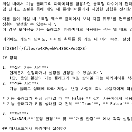
게임 내에서 기능 플래그의 파라미터를 활용하면 불특정 다수에게 런타
임 난이도 조절을 통해 게임 내 플레이어들에게 다양한 경험을 선사할 
예를 들어 게임 내 '특정 퀘스트 클리어시 보석 지급 유무'를 컨트롤
상황이 발생할 수 있습니다.\

이 경우 보석량을 기능 플래그의 파라미터로 적용해둔 경우 앱 배포 없
이외에도 게임의 난이도, 아이템 획득률 등 게임 내 여러 속성, 설정
![2364](/files/e4XPqwhWs436CxVw5QXS)

## 정책

1. **설정 가능 시점**\

   언제든지 설정하거나 설정을 변경할 수 있습니다.\

   (단, 운영 환경의 기능 플래그가 켜짐 상태일 때는 파라미터를 삭제할 수 없습니다.)

2. **적용 시점**\

   기능 플래그 상태에 따라 저장시 변경 사항이 즉시 사용자에게 적용되는 점을 유의하세요.

* 기능 플래그가 꺼짐 상태일 때 **`False`** 값이 사용자에게 적용
* 기능 플래그가 켜짐 상태일 때 전체 **`True`**, **`False`
3. **환경**\

   \&#xNAN;**`운영 환경`** 및 **`개발 환경`** 에서 각각 설정할 수 있습니다.

## 대시보드에서 파라미터 설정하기
