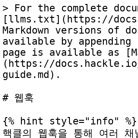
> For the complete docu
[llms.txt](https://docs
Markdown versions of do
available by appending 
page is available as [M
(https://docs.hackle.io
guide.md).

# 웹훅

{% hint style="info" %}

핵클의 웹훅을 통해 여러 채