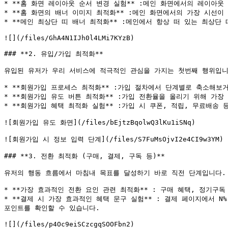
* **홈 화면 레이아웃 순서 변경 실험** :메인 화면에서의 레이아웃
* **홈 화면의 배너 이미지 최적화** :메인 화면에서의 가장 시선이
* **메인 최상단 띠 배너 최적화** :메인에서 항상 떠 있는 최상단
![](/files/GhA4N1IJh0l4LMi7KYzB)

### **2. 유입/가입 최적화**

유입된 유저가 우리 서비스에 적극적인 관심을 가지는 첫번째 행위입니
* **회원가입 프로세스 최적화** :가입 절차에서 단계별로 축소해보
* **회원가입 유도 버튼 최적화** :가입 전환율을 올리기 위해 가장
* **회원가입 혜택 최적화 실험** :가입 시 쿠폰, 적립, 무료배송
![회원가입 유도 화면](/files/bEjtzBqolwQ3lKu1iSNq)

![회원가입 시 정보 입력 단계](/files/S7FuMsOjvI2e4CI9w3YM)

### **3. 전환 최적화 (구매, 결제, 구독 등)**

유저의 행동 흐름에서 마침내 목표를 달성하기 바로 직전 단계입니다. 
* **가장 효과적인 전환 요인 관련 최적화** : 구매 혜택, 정기구
* **결제 시 가장 효과적인 혜택 문구 실험** : 결제 페이지에서 
포인트를 확인할 수 있습니다.

![](/files/p4Oc9eiSCzcgqSOOFbn2)
