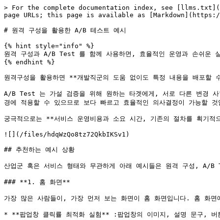
> For the complete documentation index, see [llms.txt](
page URLs; this page is available as [Markdown](https:/
# 원격 구성을 활용한 A/B 테스트 예시

{% hint style="info" %}

원격 구성과 A/B Test 를 함께 사용하면, 효율적인 운영과 손쉬운 
{% endhint %}

원격구성을 활용하면 **개발직군의 도움 없이도 특정 내용을 배포할 수 
A/B Test 는 가설 검증을 위해 원하는 타겟에게, 서로 다른 변경 
경에 적용할 수 있으므로 보다 빠르고 효율적인 의사결정이 가능할 것입
궁극적으로는 **서비스 운영비용과 소요 시간, 기존의 절차를 획기적으
![](/files/hdqWzQo8tz72QkbIKSv1)

## 추천하는 예시 상황

산업군 혹은 서비스 형태와 무관하게 아래 예시들은 원격 구성, A/B 
### **1. 홈 화면**

가장 많은 사람들이, 가장 먼저 보는 화면이 홈 화면입니다. 홈 화면
* **팝업창 클릭률 최적화 실험** :팝업창의 이미지, 설명 문구, 