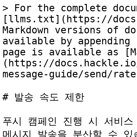
> For the complete docu
[llms.txt](https://docs
Markdown versions of do
available by appending 
page is available as [M
(https://docs.hackle.io
message-guide/send/rate
# 발송 속도 제한

푸시 캠페인 진행 시 서비스
메시지 발송을 분산할 수 있습