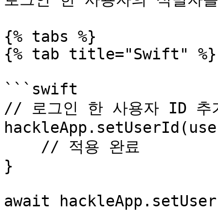
{% tabs %}

{% tab title="Swift" %}

```swift

// 로그인 한 사용자 ID 추가
hackleApp.setUserId(use
    // 적용 완료

}

await hackleApp.setUser