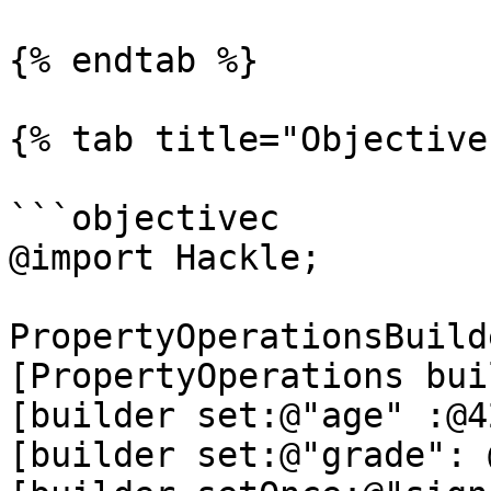
{% endtab %}

{% tab title="Objective
```objectivec

@import Hackle;

PropertyOperationsBuild
[PropertyOperations bui
[builder set:@"age" :@42
[builder set:@"grade": 