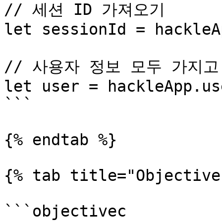
// 세션 ID 가져오기

let sessionId = hackleA
// 사용자 정보 모두 가지고 
let user = hackleApp.use
```

{% endtab %}

{% tab title="Objective
```objectivec
