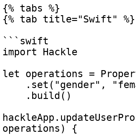
{% tabs %}

{% tab title="Swift" %}

```swift

import Hackle

let operations = Proper
    .set("gender", "female")

    .build()

hackleApp.updateUserPro
operations) {
