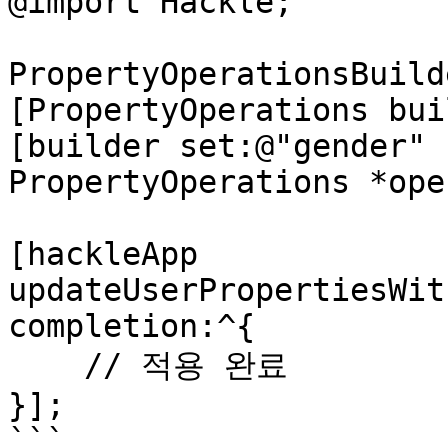
@import Hackle;

PropertyOperationsBuild
[PropertyOperations bui
[builder set:@"gender" 
PropertyOperations *ope
[hackleApp 
updateUserPropertiesWit
completion:^{

    // 적용 완료

}];

```
