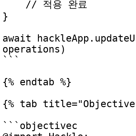
    // 적용 완료

}

await hackleApp.updateU
operations)

```

{% endtab %}

{% tab title="Objective
```objectivec
