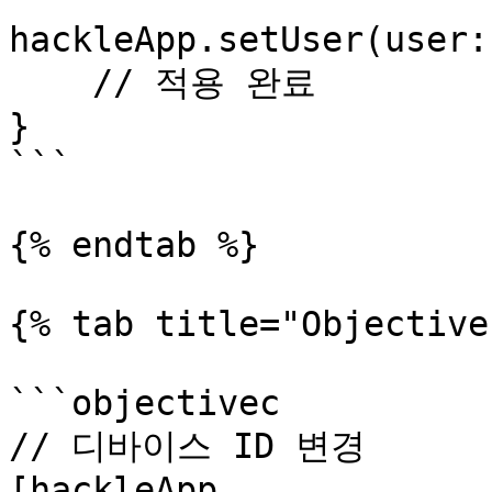
hackleApp.setUser(user:
    // 적용 완료

}

```

{% endtab %}

{% tab title="Objective
```objectivec

// 디바이스 ID 변경

[hackleApp 