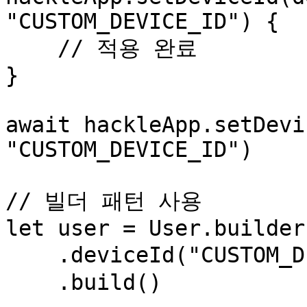
"CUSTOM_DEVICE_ID") {

    // 적용 완료

}

await hackleApp.setDevi
"CUSTOM_DEVICE_ID")

// 빌더 패턴 사용

let user = User.builder(
    .deviceId("CUSTOM_DEVICE_ID") // 디바이스 ID

    .build()
