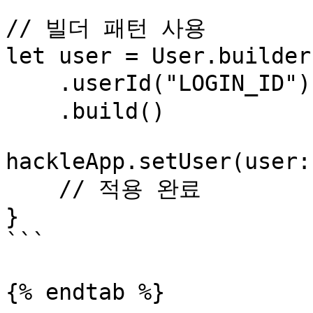
// 빌더 패턴 사용

let user = User.builder(
    .userId("LOGIN_ID") // 사용자 ID

    .build()

hackleApp.setUser(user:
    // 적용 완료

}

```

{% endtab %}
