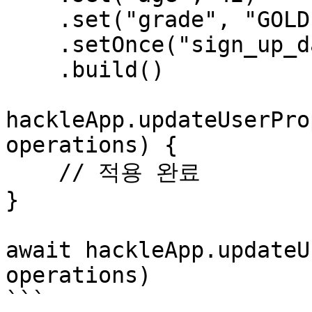
    .set("grade", "GOLD")

    .setOnce("sign_up_date", "2020-07-03")

    .build()

hackleApp.updateUserPro
operations) {

    // 적용 완료

}

await hackleApp.updateU
operations)

```
