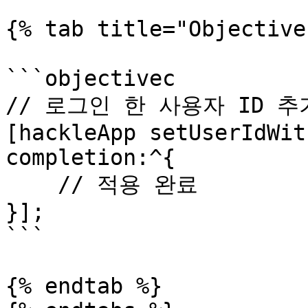
{% tab title="Objective
```objectivec

// 로그인 한 사용자 ID 추가
[hackleApp setUserIdWit
completion:^{

    // 적용 완료

}];

```

{% endtab %}
