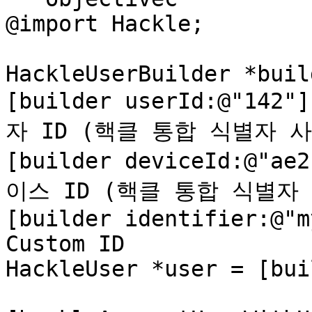
@import Hackle;

HackleUserBuilder *buil
[builder userId:@"142"
자 ID (핵클 통합 식별자 사
[builder deviceId:@"ae
이스 ID (핵클 통합 식별자 
[builder identifier:@"m
Custom ID

HackleUser *user = [bui