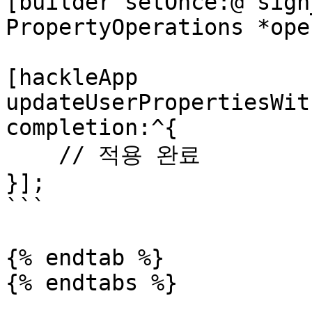
[builder setOnce:@"sign
PropertyOperations *ope
[hackleApp 
updateUserPropertiesWit
completion:^{

    // 적용 완료

}];

```

{% endtab %}

{% endtabs %}
