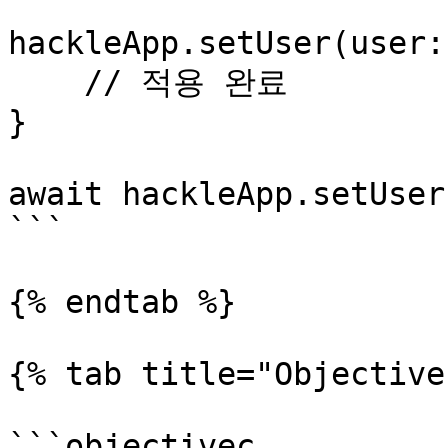
hackleApp.setUser(user:
    // 적용 완료

}

await hackleApp.setUser
```

{% endtab %}

{% tab title="Objective
```objectivec
