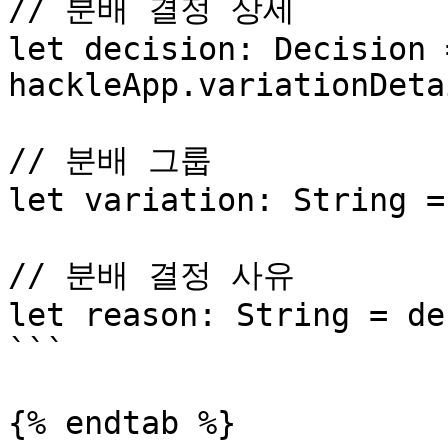
// 분배 결정 상세

let decision: Decision =
hackleApp.variationDeta
// 분배 그룹

let variation: String =
// 분배 결정 사유

let reason: String = de
```

{% endtab %}
