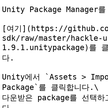
Unity Package Manag
[여기](https://github.co
sdk/raw/master/hackle-u
1.9.1.unitypackage
다.

Unity에서 `Assets > Impo
Package`를 클릭합니다.\

다운받은 package를 선택하