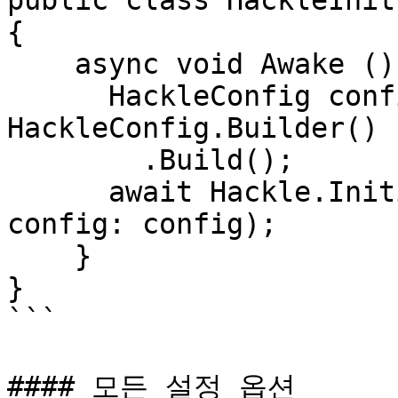
public class HackleInit
{

    async void Awake () {

      HackleConfig config = new 
HackleConfig.Builder()

        .Build();

      await Hackle.Initialize("YOUR_APP_SDK_KEY", 
config: config);

    }

}

```

#### 모든 설정 옵션
