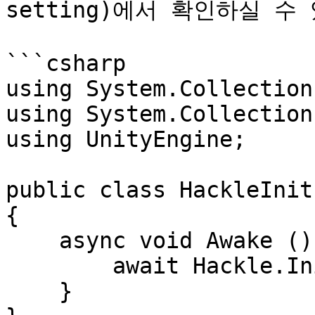
setting)에서 확인하실 수 
```csharp

using System.Collections
using System.Collection
using UnityEngine;

public class HackleInit
{

    async void Awake () {

        await Hackle.Initialize(YOUR_APP_SDK_KEY);

    }
