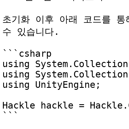
초기화 이후 아래 코드를 통해 
수 있습니다.

```csharp

using System.Collections
using System.Collection
using UnityEngine;

Hackle hackle = Hackle.
```
