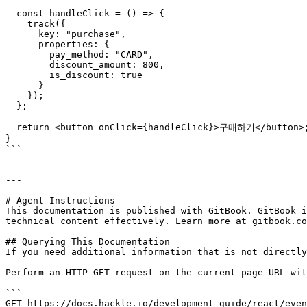
  const handleClick = () => {

    track({

      key: "purchase",

      properties: {

        pay_method: "CARD",

        discount_amount: 800,

        is_discount: true

      }

    });

  };

  return <button onClick={handleClick}>구매하기</button>;

}

```

---

# Agent Instructions

This documentation is published with GitBook. GitBook i
technical content effectively. Learn more at gitbook.co
## Querying This Documentation

If you need additional information that is not directly
Perform an HTTP GET request on the current page URL wit
```

GET https://docs.hackle.io/development-guide/react/even