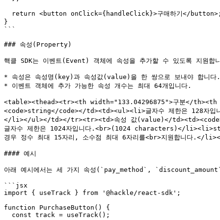
  return <button onClick={handleClick}>구매하기</button>;

}

```

### 속성(Property)

핵클 SDK는 이벤트(Event) 객체에 속성을 추가할 수 있도록 지원합니
* 속성은 속성명(key)과 속성값(value)을 한 쌍으로 보내야 합니다.
* 이벤트 객체에 추가 가능한 속성 개수는 최대 64개입니다.

<table><thead><tr><th width="133.04296875">구분</th><t
<code>string</code></td><td><ul><li>글자수 제한은 12
</li></ul></td></tr><tr><td>속성 값(value)</td><td><code
글자수 제한은 1024자입니다.<br>(1024 characters)</li><l
경우 정수 최대 15자리, 소수점 최대 6자리를<br>지원합니다.</li></ul><
#### 예시

아래 예시에서는 세 가지 속성(`pay_method`, `discount_amoun
```jsx

import { useTrack } from '@hackle/react-sdk';

function PurchaseButton() {

  const track = useTrack();
