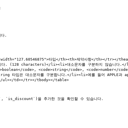
다.



h width="127.60546875">타입</th><th>제약사항</th></tr></the
8자입니다. (128 characters)</li><li>대소문자를 구분하지 않습니
>boolean</code>, <code>string</code>, <code>number</cod
i>string 타입은 대소문자를 구분합니다.</li><li>예를 들어 APPLE과 
/td></tr></tbody></table>

t`, `is_discount`)을 추가한 것을 확인할 수 있습니다.
