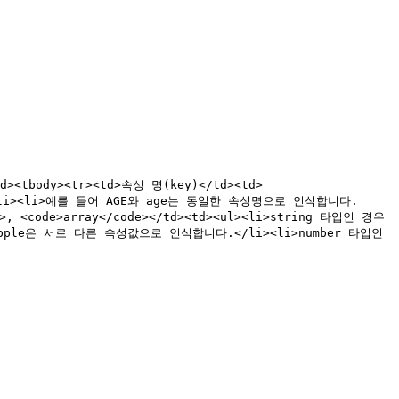
ad><tbody><tr><td>속성 명(key)</td><td>
다.</li><li>예를 들어 AGE와 age는 동일한 속성명으로 인식합니다.
e>, <code>array</code></td><td><ul><li>string 타입인 경우 
apple은 서로 다른 속성값으로 인식합니다.</li><li>number 타입인 