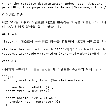
> For the complete documentation index, see [llms.txt](
page URLs; this page is available as [Markdown](https:/
# 이벤트 전송

핵클 SDK는 사용자 이벤트를 핵클로 전송하는 기능을 제공합니다. 
해 사용자 행동 분석을 할 수 있습니다.

## track

`track()` 메소드에 **이벤트 키**를 전달하여 사용자 이벤트를 전
<table><thead><tr><th width="150">파라미터</th><th widt
<code>string</code></td><td>필수</td><td><ul><li>글자수 제
#### 예시

사용자가 구매하기 버튼을 눌렀을 때 이벤트를 수집하기 위해 `purch
```jsx

import { useTrack } from '@hackle/react-sdk';

function PurchaseButton() {

  const track = useTrack();

  const handleClick = () => {

    track({ key: "purchase" });

  };
