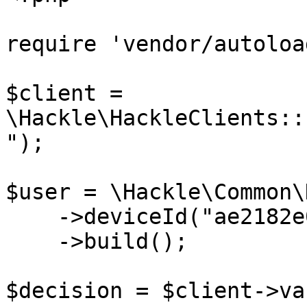
require 'vendor/autoloa
$client = 
\Hackle\HackleClients::
");

$user = \Hackle\Common\
    ->deviceId("ae2182e0")

    ->build();

$decision = $client->va