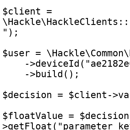
$client = 
\Hackle\HackleClients::
");

$user = \Hackle\Common\
    ->deviceId("ae2182e0")

    ->build();

$decision = $client->va
$floatValue = $decision
>getFloat("parameter_ke