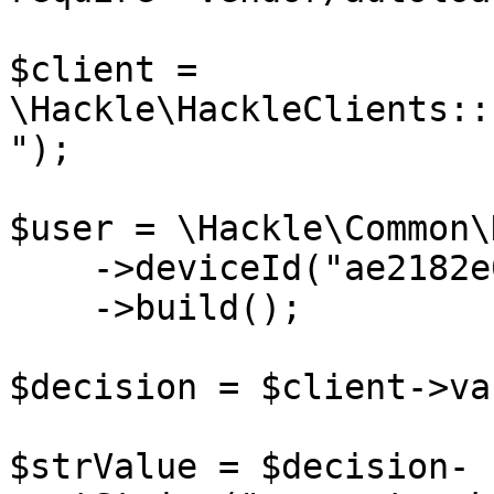
$client = 
\Hackle\HackleClients::
");

$user = \Hackle\Common\
    ->deviceId("ae2182e0")

    ->build();

$decision = $client->va
$strValue = $decision-