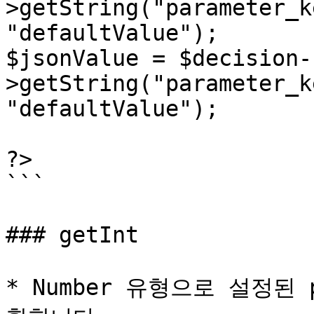
>getString("parameter_k
"defaultValue");

$jsonValue = $decision-
>getString("parameter_k
"defaultValue");

?>

```

### getInt

* Number 유형으로 설정된 