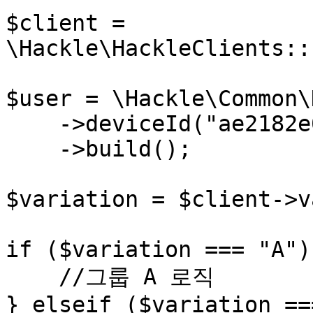
$client = 
\Hackle\HackleClients::
$user = \Hackle\Common\
    ->deviceId("ae2182e0")

    ->build();

$variation = $client->v
if ($variation === "A") 
    //그룹 A 로직

} elseif ($variation ==