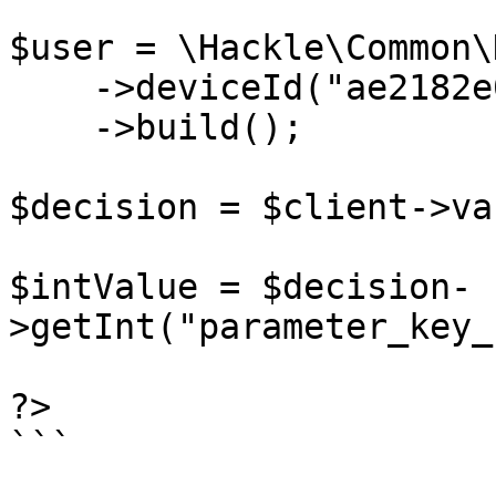
$user = \Hackle\Common\
    ->deviceId("ae2182e0")

    ->build();

$decision = $client->va
$intValue = $decision-
>getInt("parameter_key_
?>

```
