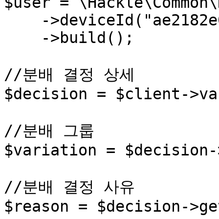
$user = \Hackle\Common\
    ->deviceId("ae2182e0")

    ->build();

//분배 결정 상세

$decision = $client->va
//분배 그룹

$variation = $decision-
//분배 결정 사유

$reason = $decision->ge