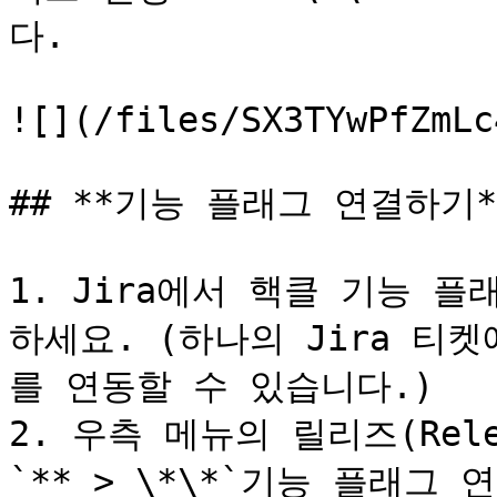
다.

![](/files/SX3TYwPfZmLc
## **기능 플래그 연결하기**
1. Jira에서 핵클 기능 
하세요. (하나의 Jira 티
를 연동할 수 있습니다.)

2. 우측 메뉴의 릴리즈(Rel
`** > \*\*`기능 플래그 연결 