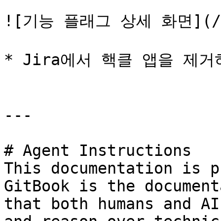
![기능 플래그 상세 화면](/fil
* Jira에서 핵클 앱을 제
---

# Agent Instructions

This documentation is p
GitBook is the document
that both humans and AI