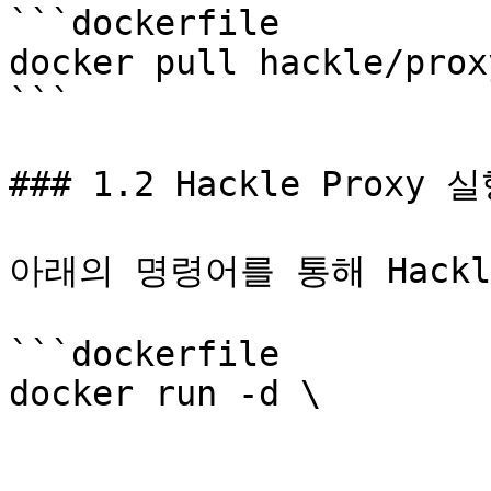
```dockerfile

docker pull hackle/proxy
```

### 1.2 Hackle Proxy 실
아래의 명령어를 통해 Hackl
```dockerfile

docker run -d \

			-e SDK_KEYS=YOUR_SDK_KEY 
			-p 8888:8888 \