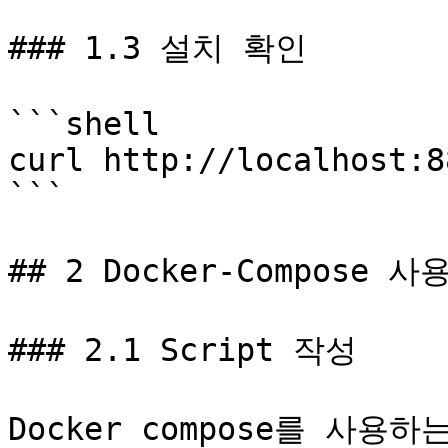
### 1.3 설치 확인

```shell

curl http://localhost:8
```

## 2 Docker-Compose 사용
### 2.1 Script 작성

Docker compose를 사용하