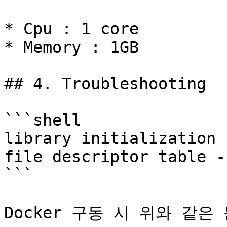
* Cpu : 1 core

* Memory : 1GB

## 4. Troubleshooting

```shell

library initialization 
file descriptor table -
```

Docker 구동 시 위와 같