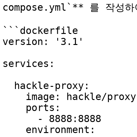
compose.yml`** 를 작
```dockerfile

version: '3.1'

services:

  hackle-proxy:

    image: hackle/proxy

    ports:

      - 8888:8888

    environment:
