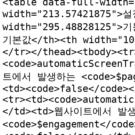
<table data-full-width=
width="213.57421875">설
width="295.48828125">기
기본값</th><th width="1
</tr></thead><tbody><tr
<code>automaticScreenT
트에서 발생하는 <code>$pag
<td><code>false</code><
<tr><td><code>automatic
</td><td>웹사이트에서 발생
<code>$engagement</co