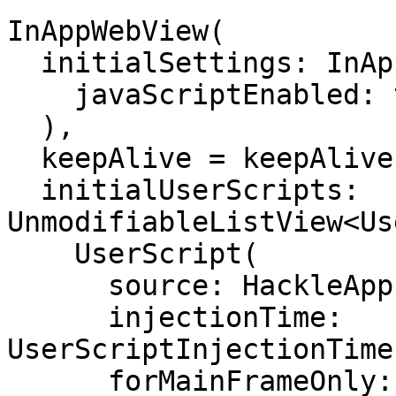
InAppWebView(

  initialSettings: InAppWebViewSettings(

    javaScriptEnabled: true,

  ),

  keepAlive = keepAlive,

  initialUserScripts: 
UnmodifiableListView<Us
    UserScript(

      source: HackleApp.getWebBridgeScript(),

      injectionTime: 
UserScriptInjectionTime
      forMainFrameOnly: true
