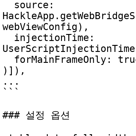
  source: 
HackleApp.getWebBridgeS
webViewConfig),

  injectionTime: 
UserScriptInjectionTime
  forMainFrameOnly: true

)]),

...

```

### 설정 옵션
