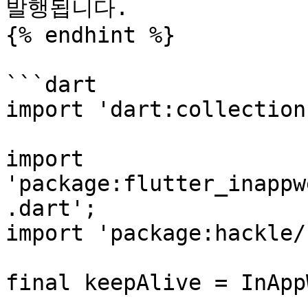
발행됩니다.

{% endhint %}

```dart

import 'dart:collection'
import 
'package:flutter_inappw
.dart';

import 'package:hackle/
final keepAlive = InApp