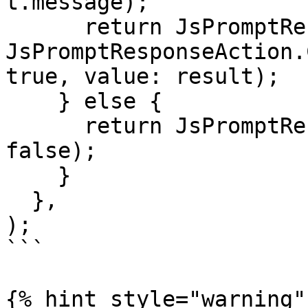
t.message);

      return JsPromptResponse(action: 
JsPromptResponseAction.
true, value: result);

    } else {

      return JsPromptResponse(handledByClient: 
false);

    }

  },

);

```

{% hint style="warning" 