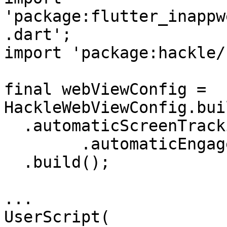
'package:flutter_inappw
.dart';

import 'package:hackle/
final webViewConfig = 
HackleWebViewConfig.bui
  .automaticScreenTracking(true)

	.automaticEngagementTracking(true)

  .build();

...

UserScript(
