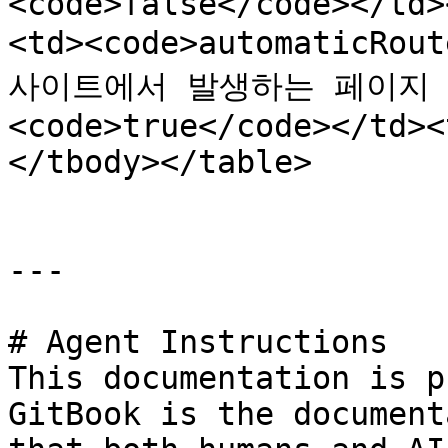
<code>false</code></td>
<td><code>automaticRou
사이트에서 발생하는 페이지 정
<code>true</code></td><
</tbody></table>

---

# Agent Instructions

This documentation is p
GitBook is the document