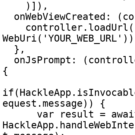
    )]),

  onWebViewCreated: (controller) {

    controller.loadUrl(urlRequest: URLRequest(url: 
WebUri('YOUR_WEB_URL')))
  },

  onJsPrompt: (controller, jsPromptRequest) async 
{

if(HackleApp.isInvocabl
equest.message)) {

      var result = await 
HackleApp.handleWebInte