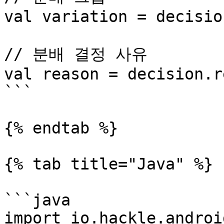
val variation = decisio
// 분배 결정 사유

val reason = decision.r
```

{% endtab %}

{% tab title="Java" %}

```java

import io.hackle.androi