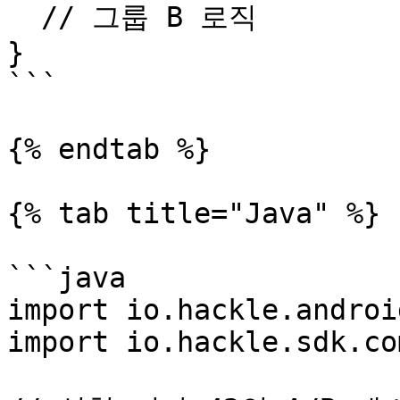
  // 그룹 B 로직

}

```

{% endtab %}

{% tab title="Java" %}

```java

import io.hackle.androi
import io.hackle.sdk.co