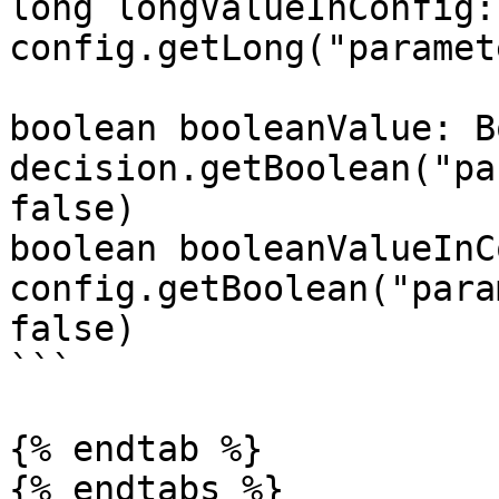
long longValueInConfig:
config.getLong("paramet
boolean booleanValue: B
decision.getBoolean("pa
false)

boolean booleanValueInC
config.getBoolean("para
false)

```

{% endtab %}

{% endtabs %}
