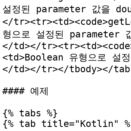
설정된 parameter 값을 d
</tr><tr><td><code>get
형으로 설정된 parameter
</td></tr><tr><td><code
<td>Boolean 유형으로 설
</td></tr></tbody></tabl
#### 예제

{% tabs %}

{% tab title="Kotlin" %}