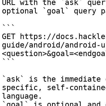
URL with the `ask` quer
optional `goal` query p
```

GET https://docs.hackle
guide/android/android-u
<question>&goal=<endgoal
```

`ask` is the immediate 
specific, self-containe
language.

`goal` is optional and 