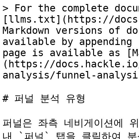
> For the complete docu
[llms.txt](https://docs
Markdown versions of do
available by appending 
page is available as [M
(https://docs.hackle.io
analysis/funnel-analysi
# 퍼널 분석 유형

퍼널은 좌측 네비게이션에 위
내 `퍼널` 탭을 클릭하여 분