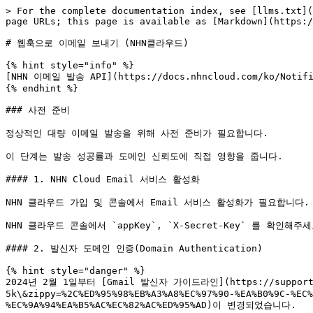
> For the complete documentation index, see [llms.txt](
page URLs; this page is available as [Markdown](https:/
# 웹훅으로 이메일 보내기 (NHN클라우드)

{% hint style="info" %}

[NHN 이메일 발송 API](https://docs.nhncloud.com/ko/N
{% endhint %}

### 사전 준비

정상적인 대량 이메일 발송을 위해 사전 준비가 필요합니다.

이 단계는 발송 성공률과 도메인 신뢰도에 직접 영향을 줍니다.

#### 1. NHN Cloud Email 서비스 활성화

NHN 클라우드 가입 및 콘솔에서 Email 서비스 활성화가 필요합니다.

NHN 클라우드 콘솔에서 `appKey`, `X-Secret-Key` 를 확인해주세
#### 2. 발신자 도메인 인증(Domain Authentication)

{% hint style="danger" %}

2024년 2월 1일부터 [Gmail 발신자 가이드라인](https://support.goo
5k\&zippy=%2C%ED%95%98%EB%A3%A8%EC%97%90-%EA%B0%9C-%EC%
%EC%9A%94%EA%B5%AC%EC%82%AC%ED%95%AD)이 변경되었습니다.
