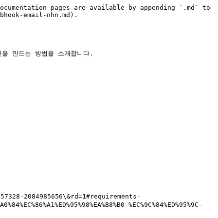
ocumentation pages are available by appending `.md` to 
bhook-email-nhn.md).

 캠페인을 만드는 방법을 소개합니다.

7328-2084985656\&rd=1#requirements-
%A0%84%EC%86%A1%ED%95%98%EA%B8%B0-%EC%9C%84%ED%95%9C-