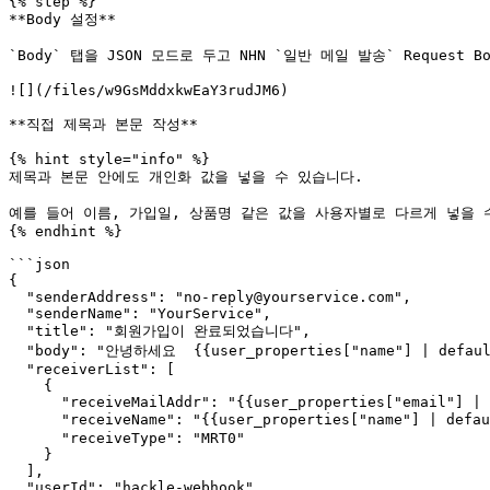
{% step %}

**Body 설정**

`Body` 탭을 JSON 모드로 두고 NHN `일반 메일 발송` Request 
![](/files/w9GsMddxkwEaY3rudJM6)

**직접 제목과 본문 작성**

{% hint style="info" %}

제목과 본문 안에도 개인화 값을 넣을 수 있습니다.

예를 들어 이름, 가입일, 상품명 같은 값을 사용자별로 다르게 넣을 수
{% endhint %}

```json

{

  "senderAddress": "no-reply@yourservice.com",

  "senderName": "YourService",

  "title": "회원가입이 완료되었습니다",

  "body": "안녕하세요  {{user_properties["name"] | default: "회원"}}님,\n회원가입을 환영합니다!",

  "receiverList": [

    {

      "receiveMailAddr": "{{user_properties["email"] | default: ""}}",

      "receiveName": "{{user_properties["name"] | default: "회원"}}",

      "receiveType": "MRT0"

    }

  ],

  "userId": "hackle-webhook",
