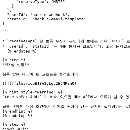
      "receiveType": "MRT0"

    }

  ],

  "userId": "hackle-webhook",

  "statsId": "hackle-email-template"

}

```

* `receiveType` 은 보통 수신자 본인에게 보내는 경우 `MRT0` 
* `userId`, `statsId` 는 NHN 통계용 필드입니다. 고정 문자
  {% endstep %}

{% step %}

**대상 설정**

웹훅 발송 대상이 될 코호트를 설정합니다.

![](/files/xcbB18A3yLqc2ECMRzm0)

{% hint style="warning" %}

`receiveMailAddr` 가 비어 있으면 NHN API에서 오류가 날 수 있
웹훅 캠페인 대상 조건에서 이메일 속성이 있는 유저만 필터링하는 것을
{% endhint %}

{% endstep %}

{% step %}

**발송 설정**
