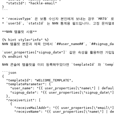
  "statsId": "hackle-email"

}

```

* `receiveType` 은 보통 수신자 본인에게 보내는 경우 `MRT0` 
* `userId`, `statsId` 는 NHN 통계용 필드입니다. 고정 문자
**NHN 템플릿 사용**

{% hint style="info" %}

NHN 템플릿 본문과 제목 안에서 `##user_name##`, `##signup_
`user_properties["signup_date"]` 같은 속성을 활용하면
{% endhint %}

NHN 콘솔에 템플릿을 미리 등록해두었다면 `templateId` 와 `temp
```json

{

  "templateId": "WELCOME_TEMPLATE",

  "templateParameter": {

    "user_name": "{{ user_properties[\"name\"] | default: \"회원\" }}",

    "signup_date": "{{ user_properties[\"signup_date\"] | default: \"\" }}"

  },

  "receiverList": [

    {

      "receiveMailAddr": "{{ user_properties[\"email\"] | default: \"\" }}",

      "receiveName": "{{ user_properties[\"name\"] | default: \"\" }}",
