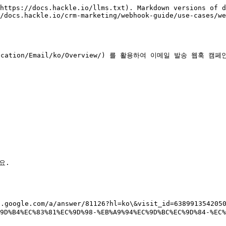
https://docs.hackle.io/llms.txt). Markdown versions of d
/docs.hackle.io/crm-marketing/webhook-guide/use-cases/we
otification/Email/ko/Overview/) 를 활용하여 이메일 발송 웹훅
요.

gle.com/a/answer/81126?hl=ko\&visit_id=63899135420505
9D%B4%EC%83%81%EC%9D%98-%EB%A9%94%EC%9D%BC%EC%9D%84-%EC