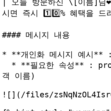
| 오늘 방문하신 \[이름]님❤️ 
시면 즉시 1️⃣0️⃣% 혜택을 드려
#### 메시지 내용

* **개인화 메시지 예시** 
  * **필요한 속성** : productName (상품명), name (고
객 이름)

![](/files/zsNqNzOL4Isr