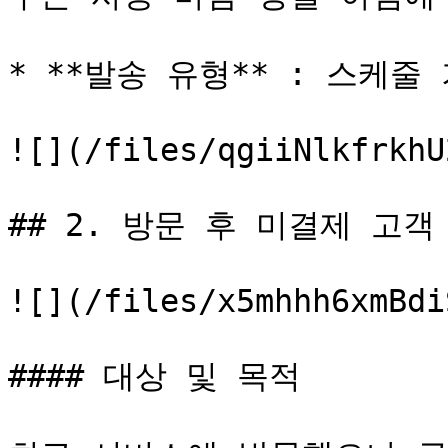
* **발송 유형** : 스케줄 
![](/files/qgiiNlkfrkhU
## 2. 방문 후 미결제 고객
![](/files/x5mhhh6xmBdi
#### 대상 및 목적
