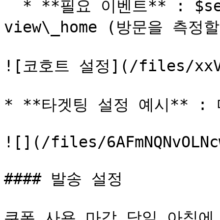
  * **필요 이벤트** : $session\_start / visit / 
view\_home (방문을 측정
![코호트 설정](/files/xxVq
* **타겟팅 설정 예시** :
![](/files/6AFmNQNvOLNc
#### 발송 설정

쿠폰 사용 마감 당일 아침에