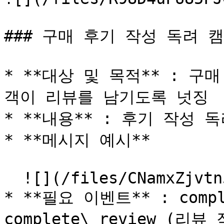
### 구매 후기 작성 독려 캠
* **대상 및 목적** : 
객이 리뷰를 남기도록 넛징

* **내용** : 후기 작성 
* **메시지 예시**

  ![](/files/CNamxZjvtn5PBFDbYvun)

* **필요 이벤트** : compl
complete\_review (리뷰