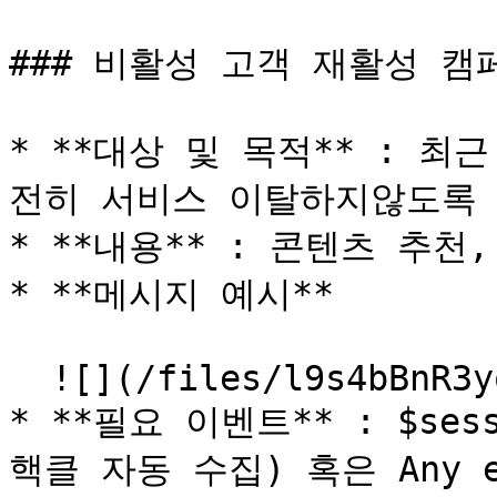
### 비활성 고객 재활성 캠페
* **대상 및 목적** : 
전히 서비스 이탈하지않도록 
* **내용** : 콘텐츠 추천,
* **메시지 예시**

  ![](/files/l9s4bBnR3yoAPGwfosfb)

* **필요 이벤트** : $ses
핵클 자동 수집) 혹은 Any e