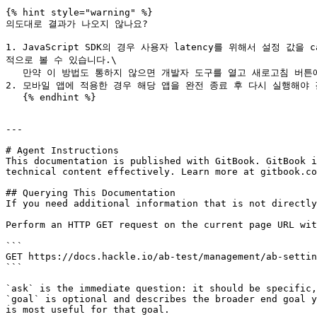
{% hint style="warning" %}

의도대로 결과가 나오지 않나요?

1. JavaScript SDK의 경우 사용자 latency를 위해서 설정
적으로 볼 수 있습니다.\

   만약 이 방법도 통하지 않으면 개발자 도구를 열고 새로고침 버튼에서 오른쪽 클릭 후 캐시 비우기 및 강력 새로고침을 클릭하여 다시 시도하시기 바랍니다.

2. 모바일 앱에 적용한 경우 해당 앱을 완전 종료 후 다시 실행해야 
   {% endhint %}

---

# Agent Instructions

This documentation is published with GitBook. GitBook i
technical content effectively. Learn more at gitbook.co
## Querying This Documentation

If you need additional information that is not directly
Perform an HTTP GET request on the current page URL wit
```

GET https://docs.hackle.io/ab-test/management/ab-settin
```

`ask` is the immediate question: it should be specific,
`goal` is optional and describes the broader end goal y
is most useful for that goal.
