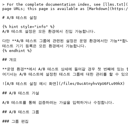
> For the complete documentation index, see [llms.txt](
page URLs; this page is available as [Markdown](https:/
# A/B 테스트 설정

{% hint style="info" %}

A/B 테스트 설정은 모든 환경에서 진입 가능합니다.

다만 **A/B 테스트 그룹에 관련된 설정은 운영 환경에서만 가능**합니
테스트 기기 등록은 모든 환경에서 가능합니다.

{% endhint %}

## 개요

**운영 환경**에서 A/B 테스트 상세에 들어갈 경우 첫 번째에 있는 탭
여기서는 A/B 테스트에 설정한 테스트 그룹에 대한 관리를 할 수 있으
![A/B 테스트 설정 예시 화면](/files/0ucAtnyhvVpU6FLu99kX)

## A/B 테스트 가설

A/B 테스트를 통해 검증하려는 가설을 입력하거나 수정합니다.

## A/B 테스트 그룹

### 그룹 편집
