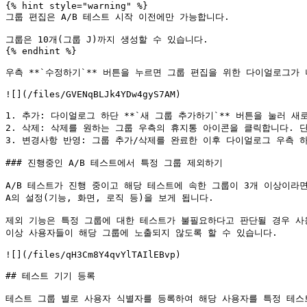
{% hint style="warning" %}

그룹 편집은 A/B 테스트 시작 이전에만 가능합니다.

그룹은 10개(그룹 J)까지 생성할 수 있습니다.

{% endhint %}

우측 **`수정하기`** 버튼을 누르면 그룹 편집을 위한 다이얼로그가 
![](/files/GVENqBLJk4YDw4gyS7AM)

1. 추가: 다이얼로그 하단 **`새 그룹 추가하기`** 버튼을 눌러 새
2. 삭제: 삭제를 원하는 그룹 우측의 휴지통 아이콘을 클릭합니다. 단
3. 변경사항 반영: 그룹 추가/삭제를 완료한 이후 다이얼로그 우측 하
### 진행중인 A/B 테스트에서 특정 그룹 제외하기

A/B 테스트가 진행 중이고 해당 테스트에 속한 그룹이 3개 이상이라면
A의 설정(기능, 화면, 로직 등)을 보게 됩니다.

제외 기능은 특정 그룹에 대한 테스트가 불필요하다고 판단될 경우 사용
이상 사용자들이 해당 그룹에 노출되지 않도록 할 수 있습니다.

![](/files/qH3Cm8Y4qvYlTAIlEBvp)

## 테스트 기기 등록

테스트 그룹 별로 사용자 식별자를 등록하여 해당 사용자를 특정 테스트