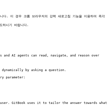
수 있습니다. 이 경우 크롬 브라우저의 강력 새로고침 기능을 이용하여 즉각
s and AI agents can read, navigate, and reason over 
 dynamically by asking a question.

ry parameter:

user. GitBook uses it to tailor the answer towards what 