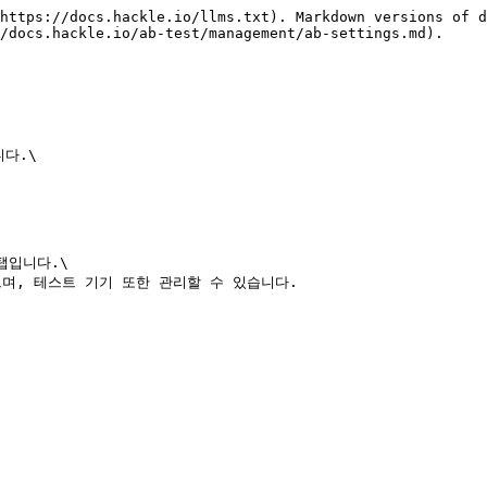
https://docs.hackle.io/llms.txt). Markdown versions of d
/docs.hackle.io/ab-test/management/ab-settings.md).

다.\

입니다.\

며, 테스트 기기 또한 관리할 수 있습니다.
